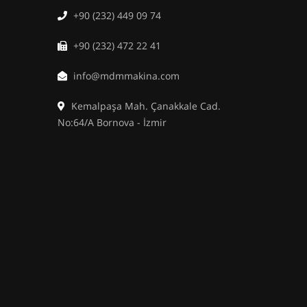
+90 (232) 449 09 74
+90 (232) 472 22 41
info@mdmmakina.com
Kemalpaşa Mah. Çanakkale Cad.
No:64/A Bornova - İzmir