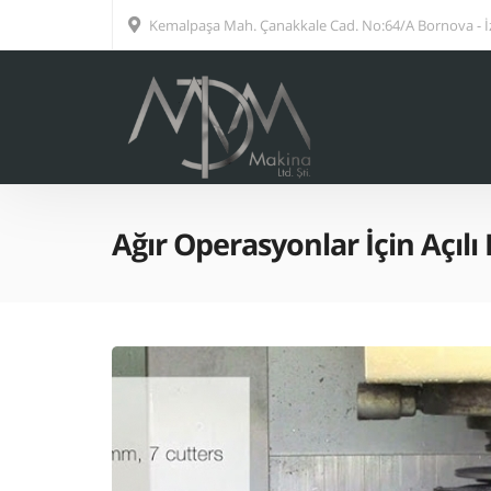
Kemalpaşa Mah. Çanakkale Cad. No:64/A Bornova - İ
Ağır Operasyonlar İçin Açılı 