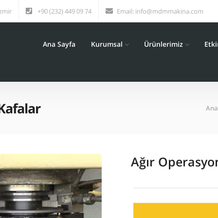
zmir
+90 (232) 449 09 74
Email:
info@mdmmakina.com
Ana Sayfa
Kurumsal
Ürünlerimiz
Etki
Kafalar
Ana
Ağır Operasyonl